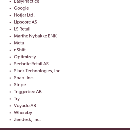
EasyPractice
Google
Hotjar Ltd.
Lipscore AS
LS Retail
Marthe Nybakke ENK
Meta
nShift
Optimizely
Seebrite Retail AS
Slack Technologies, Inc
Snap, Inc.
Stripe
Triggerbee AB
Try
Voyado AB
Whereby
Zendesk, Inc.