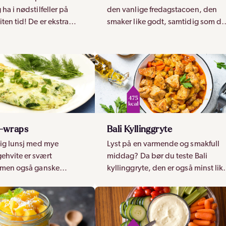
 ha i nødstilfeller på
den vanlige fredagstacoen, den
ten tid! De er ekstra
smaker like godt, samtidig som d
 da bunnen er laget på
er næringsrik og sunn. Passer for
og mager cottage
hele familien!
e-wraps
Bali Kyllinggryte
tig lunsj med mye
Lyst på en varmende og smakfull
ehvite er svært
middag? Da bør du teste Bali
, men også ganske
kyllinggryte, den er også minst lik
, perfekt for deg som
god etter den har stått en dag i
re kalorier!
kjøleskap!