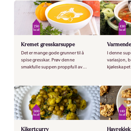
måltid!
Kremet gresskarsuppe
Varmende
Det er mange gode grunner til å
I denne sup
spise gresskar. Prøv denne
variasjon, b
smakfulle suppen proppfull av
kjøleskapet
vitaminer og sunne næringsstoffer!
superenkel 
gir god va
Kikertcurry
Havrekjek