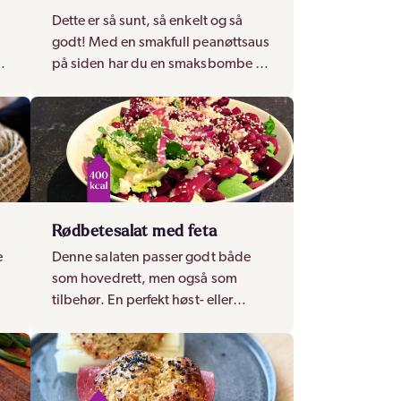
Dette er så sunt, så enkelt og så
godt! Med en smakfull peanøttsaus
på siden har du en smaksbombe av
en rett, som alle digger!
Rødbetesalat med feta
e
Denne salaten passer godt både
som hovedrett, men også som
tilbehør. En perfekt høst- eller
vintersalat med mye farge!