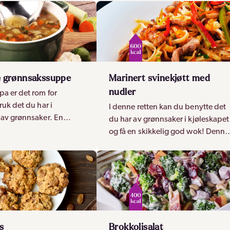
 grønnsakssuppe
Marinert svinekjøtt med
nudler
pa er det rom for
ruk det du har i
I denne retten kan du benytte det
 av grønnsaker. En
du har av grønnsaker i kjøleskapet
og rask oppskrift, som
og få en skikkelig god wok! Denne
rmende suppe!
retten vil hele familien digge.
s
Brokkolisalat