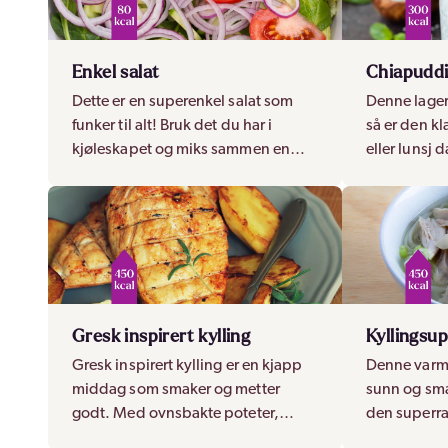
Enkel salat
Chiapudd
Dette er en superenkel salat som
Denne lager
funker til alt! Bruk det du har i
så er den kla
kjøleskapet og miks sammen en
eller lunsj 
frisk og fargerik salat som tilbehør til
farten eller
middagen.
Gresk inspirert kylling
Kyllingsu
Gresk inspirert kylling er en kjapp
Denne varm
middag som smaker og metter
sunn og smak
godt. Med ovnsbakte poteter,
den superra
tzatziki og salat har du et komplett
en halvtime