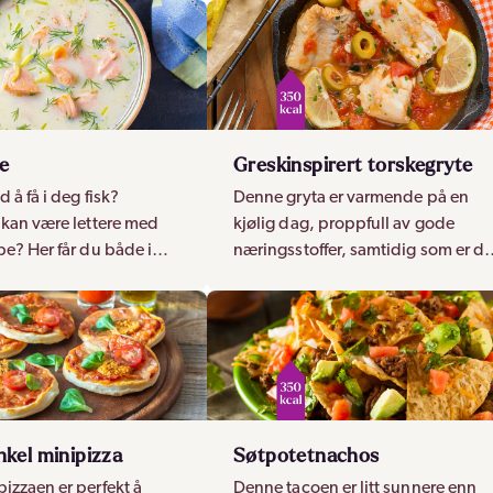
e
Greskinspirert torskegryte
d å få i deg fisk?
Denne gryta er varmende på en
 kan være lettere med
kjølig dag, proppfull av gode
pe? Her får du både i
næringsstoffer, samtidig som er d
it fisk, og fet laks!
lav på kalorier! Passer for hele
familien.
nkel minipizza
Søtpotetnachos
izzaen er perfekt å
Denne tacoen er litt sunnere enn