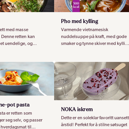
Pho med kylling
 rett med masse
Varmende vietnamesisk
 Denne retten kan
nuddelsuppe på kraft, med gode
 det uendelige, og
smaker og tynne skiver med kyllin
ike smaker. Koreas svar
Kraften setter den gode smaken!
anne!
ne-pot pasta
NOKA iskrem
ta er retten som
Dette er en soleklar favoritt uanset
er seg selv, og passer
årstid! Perfekt for å stilne søtsuget
 hverdagsmat til