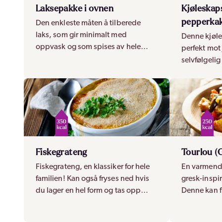
Laksepakke i ovnen
Kjøleskap
pepperka
Den enkleste måten å tilberede
laks, som gir minimalt med
Denne kjøle
oppvask og som spises av hele
perfekt mot 
familien? Prøv laks og grønnsaker i
selvfølgelig
folie i ovnen!
mikses med 
variasjon!
Fiskegrateng
Tourlou (
Fiskegrateng, en klassiker for hele
En varmend
familien! Kan også fryses ned hvis
gresk-inspir
du lager en hel form og tas opp
Denne kan fi
igjen og varmes etter behov.
kjøleskap o
dagen etter