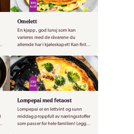
Omelett
En kjapp, god lunsj som kan
varieres med de råvarene du
allerede har i kjøleskapet! Kan fint
t
også nytes til middag.
Lompepai med fetaost
Lompepai er en lettvint og sunn
d
middag proppfull av næringsstoffer
som passer for hele familien! Legg
til en salat for et komplett måltid.