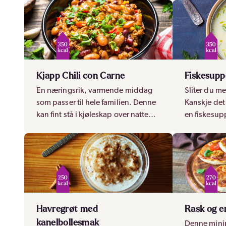
Kjapp Chili con Carne
Fiskesupp
En næringsrik, varmende middag
Sliter du me
som passer til hele familien. Denne
Kanskje det
kan fint stå i kjøleskap over natten
en fiskesup
og varmes opp igjen dagen etter.
deg mager hv
Havregrøt med
Rask og e
kanelbollesmak
Denne minip