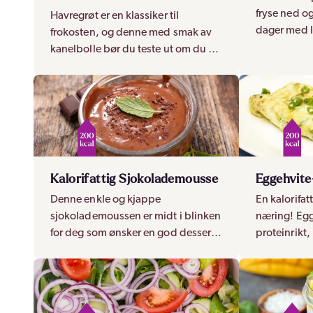
fryse ned og
Havregrøt er en klassiker til
dager med li
frokosten, og denne med smak av
næringsrike
kanelbolle bør du teste ut om du er
havre, egg 
glad i en litt søt, krydret smak på
cheese.
grøten!
Kalorifattig Sjokolademousse
Eggehvit
Denne enkle og kjappe
En kalorifat
sjokolademoussen er midt i blinken
næring! Egg
for deg som ønsker en god dessert
proteinrikt
med smak av sjokolade, som er søt
kalorifattig
og fyldig, men med få kalorier.
ønsker å spa