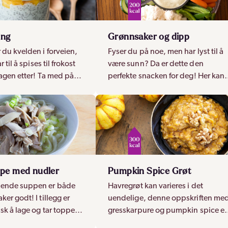
ing
Grønnsaker og dipp
 du kvelden i forveien,
Fyser du på noe, men har lyst til å
r til å spises til frokost
være sunn? Da er dette den
dagen etter! Ta med på
perfekte snacken for deg! Her kan
 spis den hjemme.
du spise store mengder uten at de
sprenger kaloriinntaket.
ppe med nudler
Pumpkin Spice Grøt
ende suppen er både
Havregrøt kan varieres i det
er godt! I tillegg er
uendelige, denne oppskriften me
sk å lage og tar toppen
gresskarpure og pumpkin spice er
.
nydelig på kjølige dager!