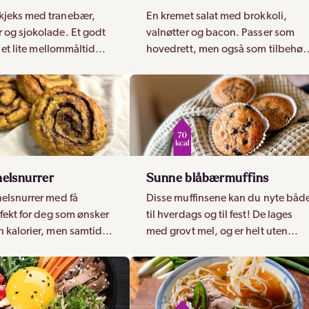
kjeks med tranebær,
En kremet salat med brokkoli,
 og sjokolade. Et godt
valnøtter og bacon. Passer som
l et lite mellommåltid
hovedrett, men også som tilbehør
e næring
til koldtbordet og grillmaten!
elsnurrer
Sunne blåbærmuffins
nelsnurrer med få
Disse muffinsene kan du nyte båd
rfekt for deg som ønsker
til hverdags og til fest! De lages
n kalorier, men samtidig
med grovt mel, og er helt uten
noe godt!
raffinert sukker.