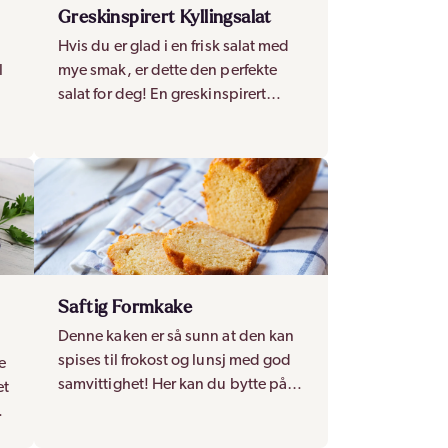
Greskinspirert Kyllingsalat
u
Hvis du er glad i en frisk salat med
l
mye smak, er dette den perfekte
salat for deg! En greskinspirert
g
kyllingsalat med tzatziki og fetaost!
Saftig Formkake
Denne kaken er så sunn at den kan
spises til frokost og lunsj med god
e
samvittighet! Her kan du bytte på
et
de ulike NOKA shake pulverne for å
variere på smak.