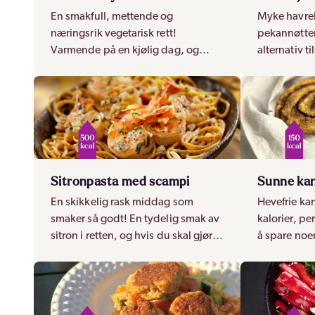
En smakfull, mettende og
Myke havre
næringsrik vegetarisk rett!
pekannøtter
Varmende på en kjølig dag, og
alternativ ti
perfekt for deg som ønsker en
som gir my
kjøttfri rett.
Sitronpasta med scampi
Sunne kan
En skikkelig rask middag som
Hevefrie ka
smaker så godt! En tydelig smak av
kalorier, pe
sitron i retten, og hvis du skal gjøre
å spare noe
den ekstra god, bruk fersk pasta!
har lyst på 