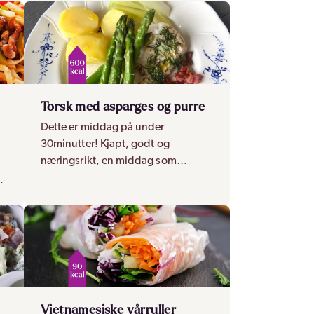
Torsk med asparges og purre
Dette er middag på under
30minutter! Kjapt, godt og
næringsrikt, en middag som
fungerer både til hverdags og fest
Vietnamesiske vårruller