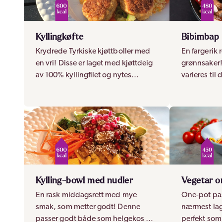
Kyllingkøfte
Bibimbap
Krydrede Tyrkiske kjøttboller med
En fargerik
en vri! Disse er laget med kjøttdeig
grønnsaker!
av 100% kyllingfilet og nytes
varieres til
sammen med en quinoasalat og
tilpasses ul
yoghurtdressing.
på pytt-i-p
Kylling-bowl med nudler
Vegetar o
En rask middagsrett med mye
One-pot pas
smak, som metter godt! Denne
nærmest lag
passer godt både som helgekos og
perfekt som