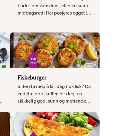
både som varm lunsj eller en sunn
en
middagsrett! Her posjeres egget i
en god tomatsaus med paprika og
løk.
Fiskeburger
Sliter du med å få i deg nok fisk? Da
er dette oppskriften for deg, en
e
skikkelig god, sunn og mettende
fiskeburger!