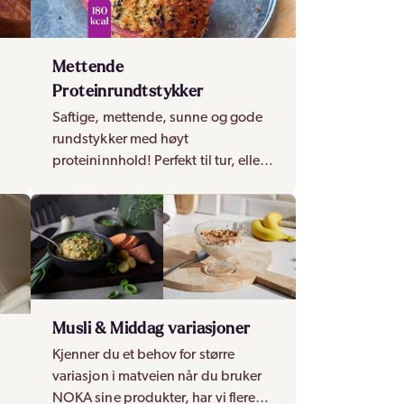
Mettende
Proteinrundtstykker
Saftige, mettende, sunne og gode
g.
rundstykker med høyt
proteininnhold! Perfekt til tur, eller i
matboksen på jobb, passer for hele
familien.
Musli & Middag variasjoner
Kjenner du et behov for større
t
variasjon i matveien når du bruker
NOKA sine produkter, har vi flere