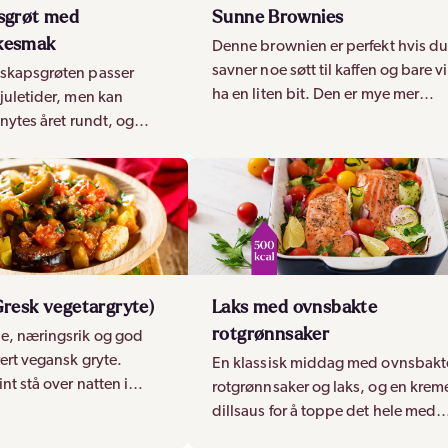
sgrøt med
Sunne Brownies
kesmak
Denne brownien er perfekt hvis d
savner noe søtt til kaffen og bare vi
skapsgrøten passer
ha en liten bit. Den er mye mer
juletider, men kan
næringsrik og mettende enn vanli
 nytes året rundt, og
brownies!
ulike smaker for
Gresk vegetargryte)
Laks med ovnsbakte
rotgrønnsaker
e, næringsrik og god
ert vegansk gryte.
En klassisk middag med ovnsbakt
nt stå over natten i
rotgrønnsaker og laks, og en krem
g varmes opp igjen
dillsaus for å toppe det hele med
!
ekstra smak!