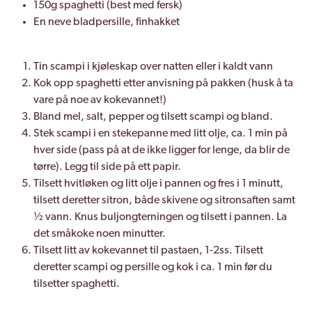
150g spaghetti (best med fersk)
En neve bladpersille, finhakket
Tin scampi i kjøleskap over natten eller i kaldt vann
Kok opp spaghetti etter anvisning på pakken (husk å ta
vare på noe av kokevannet!)
Bland mel, salt, pepper og tilsett scampi og bland.
Stek scampi i en stekepanne med litt olje, ca. 1 min på
hver side (pass på at de ikke ligger for lenge, da blir de
tørre). Legg til side på ett papir.
Tilsett hvitløken og litt olje i pannen og fres i 1 minutt,
tilsett deretter sitron, både skivene og sitronsaften samt
½ vann. Knus buljongterningen og tilsett i pannen. La
det småkoke noen minutter.
Tilsett litt av kokevannet til pastaen, 1-2ss. Tilsett
deretter scampi og persille og kok i ca. 1 min før du
tilsetter spaghetti.