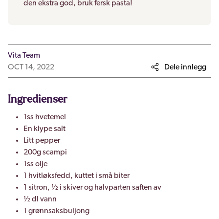
den ekstra god, bruk fersk pasta!
Vita Team
OCT 14, 2022
Dele innlegg
Ingredienser
1ss hvetemel
En klype salt
Litt pepper
200g scampi
1ss olje
1 hvitløksfedd, kuttet i små biter
1 sitron, ½ i skiver og halvparten saften av
½ dl vann
1 grønnsaksbuljong