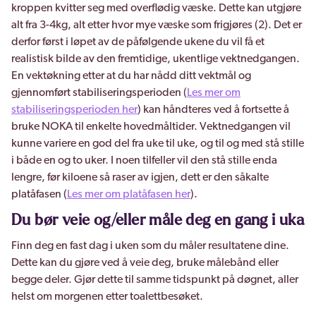
kroppen kvitter seg med overflødig væske. Dette kan utgjøre
alt fra 3-4kg, alt etter hvor mye væske som frigjøres (2). Det er
derfor først i løpet av de påfølgende ukene du vil få et
realistisk bilde av den fremtidige, ukentlige vektnedgangen.
En vektøkning etter at du har nådd ditt vektmål og
gjennomført stabiliseringsperioden (
Les mer om
stabiliseringsperioden her
) kan håndteres ved å fortsette å
bruke NOKA til enkelte hovedmåltider. Vektnedgangen vil
kunne variere en god del fra uke til uke, og til og med stå stille
i både en og to uker. I noen tilfeller vil den stå stille enda
lengre, før kiloene så raser av igjen, dett er den såkalte
platåfasen (
Les mer om platåfasen her
).
Du bør veie og/eller måle deg en gang i uka
Finn deg en fast dag i uken som du måler resultatene dine.
Dette kan du gjøre ved å veie deg, bruke målebånd eller
begge deler. Gjør dette til samme tidspunkt på døgnet, aller
helst om morgenen etter toalettbesøket.