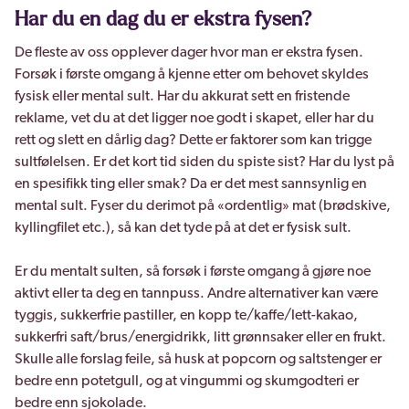
Har du en dag du er ekstra fysen?
De fleste av oss opplever dager hvor man er ekstra fysen.
Forsøk i første omgang å kjenne etter om behovet skyldes
fysisk eller mental sult. Har du akkurat sett en fristende
reklame, vet du at det ligger noe godt i skapet, eller har du
rett og slett en dårlig dag? Dette er faktorer som kan trigge
sultfølelsen. Er det kort tid siden du spiste sist? Har du lyst på
en spesifikk ting eller smak? Da er det mest sannsynlig en
mental sult. Fyser du derimot på «ordentlig» mat (brødskive,
kyllingfilet etc.), så kan det tyde på at det er fysisk sult.
Er du mentalt sulten, så forsøk i første omgang å gjøre noe
aktivt eller ta deg en tannpuss. Andre alternativer kan være
tyggis, sukkerfrie pastiller, en kopp te/kaffe/lett-kakao,
sukkerfri saft/brus/energidrikk, litt grønnsaker eller en frukt.
Skulle alle forslag feile, så husk at popcorn og saltstenger er
bedre enn potetgull, og at vingummi og skumgodteri er
bedre enn sjokolade.