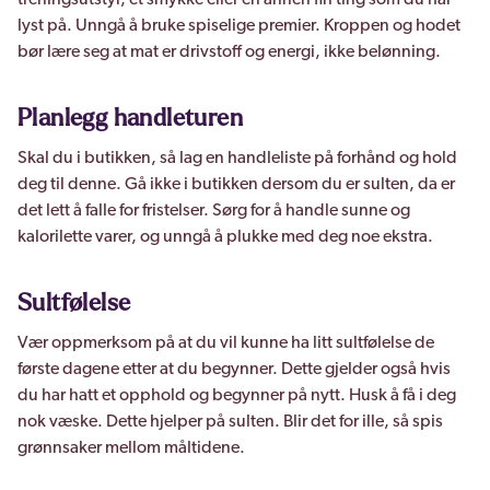
treningsutstyr, et smykke eller en annen fin ting som du har
lyst på. Unngå å bruke spiselige premier. Kroppen og hodet
bør lære seg at mat er drivstoff og energi, ikke belønning.
Planlegg handleturen
Skal du i butikken, så lag en handleliste på forhånd og hold
deg til denne. Gå ikke i butikken dersom du er sulten, da er
det lett å falle for fristelser. Sørg for å handle sunne og
kalorilette varer, og unngå å plukke med deg noe ekstra.
Sultfølelse
Vær oppmerksom på at du vil kunne ha litt sultfølelse de
første dagene etter at du begynner. Dette gjelder også hvis
du har hatt et opphold og begynner på nytt. Husk å få i deg
nok væske. Dette hjelper på sulten. Blir det for ille, så spis
grønnsaker mellom måltidene.