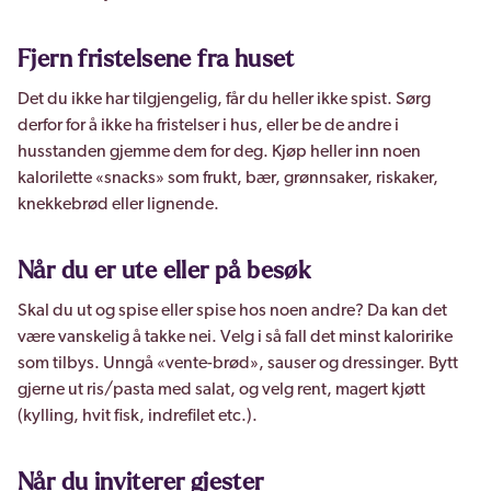
Fjern fristelsene fra huset
Det du ikke har tilgjengelig, får du heller ikke spist. Sørg
derfor for å ikke ha fristelser i hus, eller be de andre i
husstanden gjemme dem for deg. Kjøp heller inn noen
kalorilette «snacks» som frukt, bær, grønnsaker, riskaker,
knekkebrød eller lignende.
Når du er ute eller på besøk
Skal du ut og spise eller spise hos noen andre? Da kan det
være vanskelig å takke nei. Velg i så fall det minst kaloririke
som tilbys. Unngå «vente-brød», sauser og dressinger. Bytt
gjerne ut ris/pasta med salat, og velg rent, magert kjøtt
(kylling, hvit fisk, indrefilet etc.).
Når du inviterer gjester