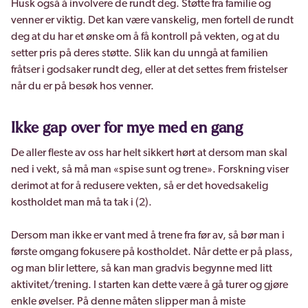
Husk også å involvere de rundt deg. Støtte fra familie og
venner er viktig. Det kan være vanskelig, men fortell de rundt
deg at du har et ønske om å få kontroll på vekten, og at du
setter pris på deres støtte. Slik kan du unngå at familien
fråtser i godsaker rundt deg, eller at det settes frem fristelser
når du er på besøk hos venner.
Ikke gap over for mye med en gang
De aller fleste av oss har helt sikkert hørt at dersom man skal
ned i vekt, så må man «spise sunt og trene». Forskning viser
derimot at for å redusere vekten, så er det hovedsakelig
kostholdet man må ta tak i (2).
Dersom man ikke er vant med å trene fra før av, så bør man i
første omgang fokusere på kostholdet. Når dette er på plass,
og man blir lettere, så kan man gradvis begynne med litt
aktivitet/trening. I starten kan dette være å gå turer og gjøre
enkle øvelser. På denne måten slipper man å miste