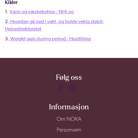
Kilder
1.
Vann og væskebehov - NHI.no
2.
Hvordan gå ned i vekt, og holde vekta stabil-
Helsedirektoratet
3.
Weight gain during period - Healthline
Følg oss
Informasjon
Om NOKA
Personvern