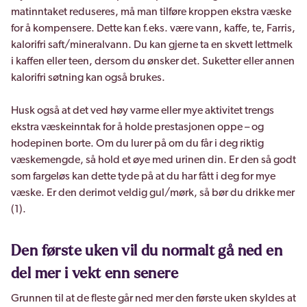
matinntaket reduseres, må man tilføre kroppen ekstra væske
for å kompensere. Dette kan f.eks. være vann, kaffe, te, Farris,
kalorifri saft/mineralvann. Du kan gjerne ta en skvett lettmelk
i kaffen eller teen, dersom du ønsker det. Suketter eller annen
kalorifri søtning kan også brukes.
Husk også at det ved høy varme eller mye aktivitet trengs
ekstra væskeinntak for å holde prestasjonen oppe – og
hodepinen borte. Om du lurer på om du får i deg riktig
væskemengde, så hold et øye med urinen din. Er den så godt
som fargeløs kan dette tyde på at du har fått i deg for mye
væske. Er den derimot veldig gul/mørk, så bør du drikke mer
(1).
Den første uken vil du normalt gå ned en
del mer i vekt enn senere
Grunnen til at de fleste går ned mer den første uken skyldes at