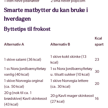
1 liten neve peanøtter
2 små never popcorn
Smarte matbytter du kan bruke i
hverdagen
Byttetips til frokost
Kcal
Alternativ A
Alternativ B
spart
1 skive kokt skinke (13
1 skive salami (36 kcal)
23
kcal)
1 ss Nora Jordbærsyltetøy
1 ss Nora Jordbærsyltetøy
30
vanlig (40 kcal)
u. tilsatt sukker (10 kcal)
1 skive Norvegia orginal
1 skive Norvegia lettere
20
(ca. 50 kcal)
(ca. 30 kcal)
20 g (nok til ca. 1
20 g Kavli mager skinkeost
brødskive) Kavli skinkeost
16
(27 kcal)
(43 kcal)