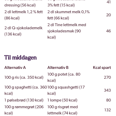
41
dressing (56 kcal)
3% fett (15 kcal)
2 dl lettmelk 1,2 % fett
2 dl skummet melk 0,1%
20
(86 kcal)
fett (66 kcal)
2 dl Tine lettmelk med
2 dl Q-sjokolademelk
sjokoladesmak (90
46
(136 kcal)
kcal)
Til middagen
Alternativ A
Alternativ B
Kcal spart
100 g potet (ca. 80
100 g ris (ca. 350 kcal)
270
kcal)
100 g spaghetti (ca. 360
100 g squashgetti (17
343
kcal)
kcal)
1 pølsebrød (130 kcal)
1 lompe (50 kcal)
80
100 g rømmegrøt (206
100 g risgrøt med
132
kcal)
lettmelk (74 kcal)