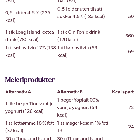
kcal)
140 kcal)
0,5 l cider uten tilsatt
0,5 l cider 4,5 % (235
sukker 4,5% (185 kcal)
50
kcal)
1 stk Long Island Icetea
1 stk Gin Tonic drink
660
drink (780 kcal)
(120 kcal)
1 dl søt hvitvin 17% (138
1 dl tørr hvitvin (69
69
kcal)
kcal)
Meieriprodukter
Alternativ A
Alternativ B
Kcal spart
1 beger Yoplait 00%
1 lite beger Tine vanilje
vanilje yoghurt (54
72
yoghurt (126 kcal)
kcal)
1 ss lettrømme 18 % fett
1 ss mager kesam 1% fett
24
(37 kcal)
13
30 g Thousand Island
30 g Thousand Island