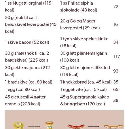
1 ss Nugatti orginal (115
1 ss Philadelphia
72
kcal)
sjokolade (43 kcal)
20 g (nok til ca. 1
20 g Go og Mager
brødskive) leverpostei (45
16
leverpostei (29 kcal)
kcal)
1 tynn skive spekeskinke
1 skive bacon (52 kcal)
34
(18 kcal)
30 g smør (nok til ca. 2
30 g lett plantemargarin
117
brødskiver) (225 kcal)
(108 kcal)
30 g ekte majones (212
30 g lett majones 40% fett
93
kcal)
(119 kcal)
1 brødskive (ca. 80 kcal)
1 knekkebrød (ca. 45 kcal)
35
1 egg (ca. 80 kcal)
1 eggehvite (ca. 15 kcal)
65
45 g crusesli 4 nøtter
45 g Supergranola kakao
38
granola (208 kcal)
& bringebær (170 kcal)