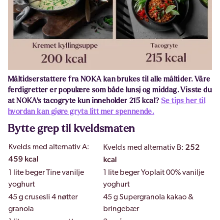
Måltidserstattere fra NOKA kan brukes til alle måltider. Våre
ferdigretter er populære som både lunsj og middag. Visste du
at NOKA's tacogryte kun inneholder 215 kcal?
Se tips her til
hvordan kan gjøre gryta litt mer spennende.
Bytte grep til kveldsmaten
252
Kvelds med alternativ A:
Kvelds med alternativ B:
459 kcal
kcal
1 lite beger Tine vanilje
1 lite beger Yoplait 00% vanilje
yoghurt
yoghurt
45 g crusesli 4 nøtter
45 g Supergranola kakao &
granola
bringebær