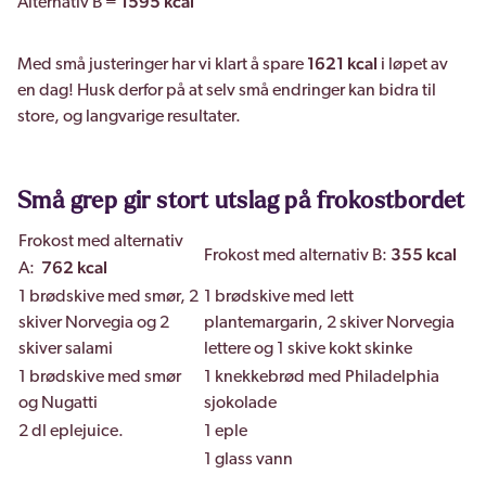
1595 kcal
Alternativ B =
1621 kcal
Med små justeringer har vi klart å spare
i løpet av
en dag! Husk derfor på at selv små endringer kan bidra til
store, og langvarige resultater.
Små grep gir stort utslag på frokostbordet
Frokost med alternativ
355 kcal
Frokost med alternativ B:
762 kcal
A:
1 brødskive med smør, 2
1 brødskive med lett
skiver Norvegia og 2
plantemargarin, 2 skiver Norvegia
skiver salami
lettere og 1 skive kokt skinke
1 brødskive med smør
1 knekkebrød med Philadelphia
og Nugatti
sjokolade
2 dl eplejuice.
1 eple
1 glass vann