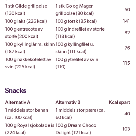
1 stk Gilde grillpølse
1 stk Go og Mager
50
(130 kcal)
grillpølse (80 kcal)
100 g laks (226 kcal)
100 g torsk (85 kcal)
141
100 g entrecote av
100 g indrefilet av storfe
82
storfe (200 kcal)
(118 kcal)
100 g kyllinglår m. skinn
100 g kyllingfilet u.
76
(187 kcal)
skinn (111 kcal)
100 g nakkekotelett av
100 g ytrefilet av svin
115
svin (225 kcal)
(110)
Snacks
Alternativ A
Alternativ B
Kcal spart
1 middels stor banan
1 middels stor pære (ca.
40
(ca. 100 kcal)
60 kcal)
100 g Royal sjokolade is
100 g Dream Choco
103
(224 kcal)
Delight (121 kcal)