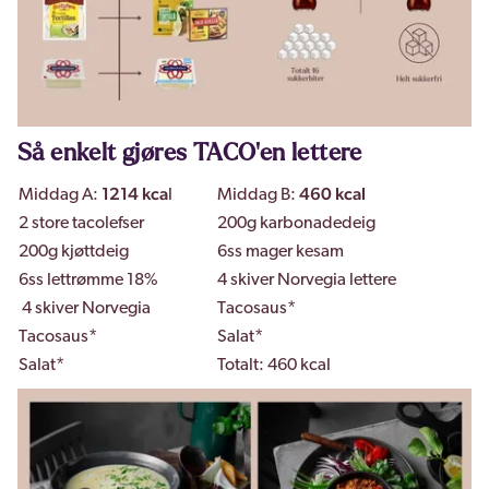
Så enkelt gjøres TACO'en lettere
1214 kca
460 kcal
Middag A:
l
Middag B:
2 store tacolefser
200g karbonadedeig
200g kjøttdeig
6ss mager kesam
6ss lettrømme 18%
4 skiver Norvegia lettere
4 skiver Norvegia
Tacosaus*
Tacosaus*
Salat*
Salat*
Totalt: 460 kcal