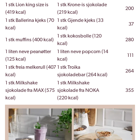
1 stk Lion king size is
1 stk Krone-is sjokolade
200
(419 kcal)
(219 kcal)
1 stk Ballerina kjeks (70
1 stk Gjende kjeks (33
37
kcal)
kcal)
1 stk kokosbolle (120
1 stk muffins (400 kcal)
280
kcal)
1 liten neve peanøtter
1 liten neve popcorn (14
111
(125 kcal)
kcal)
1 stk freia melkerull (407
1 stk Troika
264
kcal)
sjokoladebar (264 kcal)
1 stk Milkshake
1 stk Milkshake
sjokolade fra MAX (575
sjokolade fra NOKA
355
kcal)
(220 kcal)