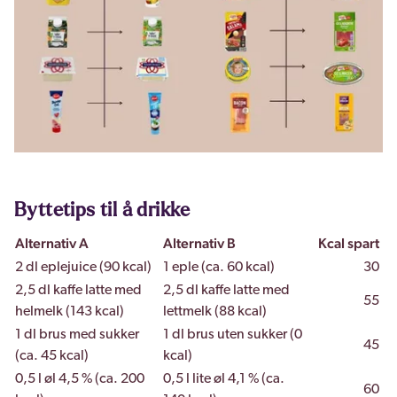
Byttetips til å drikke
Alternativ A
Alternativ B
Kcal spart
2 dl eplejuice (90 kcal)
1 eple (ca. 60 kcal)
30
2,5 dl kaffe latte med
2,5 dl kaffe latte med
55
helmelk (143 kcal)
lettmelk (88 kcal)
1 dl brus med sukker
1 dl brus uten sukker (0
45
(ca. 45 kcal)
kcal)
0,5 l øl 4,5 % (ca. 200
0,5 l lite øl 4,1 % (ca.
60