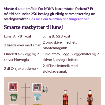
Visste du at et måltid fra NOKA kan erstatte frokost? Et
måltid har under 250 kcal og gir riktig sammensetning av
næringsstoffer.
Les mer om hvordan det fungerer her
.
Smarte matbytter til lunsj
781 kcal
528 kcal
Lunsj A:
Lunsj B:
2 brødskiver med lett
2 brødskiver med smør
plantemargarin
Omelett av 2 egg og 2
Omelett av 1 egg, 2 eggehviter og 2
skiver Norvegia
skiver Norvegia lettere
2 dl Tine lettmelk med
2 dl Q-sjokolademelk
sjokoladesmak