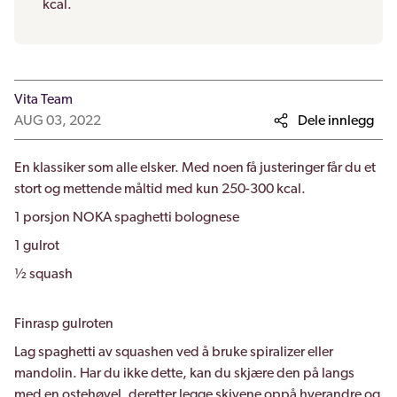
kcal.
Vita Team
AUG 03, 2022
Dele innlegg
En klassiker som alle elsker. Med noen få justeringer får du et
stort og mettende måltid med kun 250-300 kcal.
1 porsjon NOKA spaghetti bolognese
1 gulrot
½ squash
Finrasp gulroten
Lag spaghetti av squashen ved å bruke spiralizer eller
mandolin. Har du ikke dette, kan du skjære den på langs
med en ostehøvel, deretter legge skivene oppå hverandre og