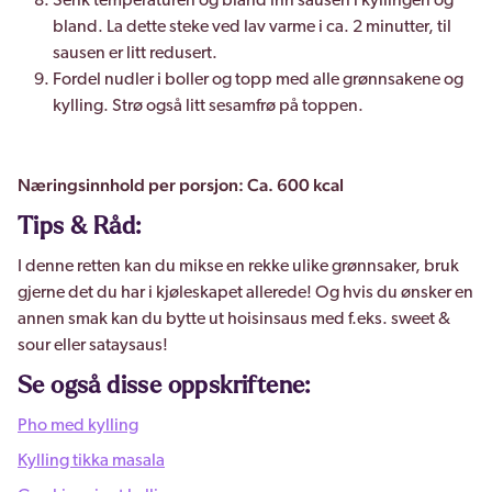
Senk temperaturen og bland inn sausen i kyllingen og
bland. La dette steke ved lav varme i ca. 2 minutter, til
sausen er litt redusert.
Fordel nudler i boller og topp med alle grønnsakene og
kylling. Strø også litt sesamfrø på toppen.
Næringsinnhold per porsjon: Ca. 600 kcal
Tips & Råd:
I denne retten kan du mikse en rekke ulike grønnsaker, bruk
gjerne det du har i kjøleskapet allerede! Og hvis du ønsker en
annen smak kan du bytte ut hoisinsaus med f.eks. sweet &
sour eller sataysaus!
Se også disse oppskriftene:
Pho med kylling
Kylling tikka masala