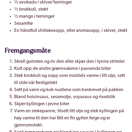
½ avokado i skiver/terninger
½ brokkoli, stekt
½ mango i terninger
Sesamfrø
En håndfull shiitakesopp, eller aromasopp, i skiver, stekt
Fremgangsmåte
Skrell gulroten og riv den eller skjær den i tynne strimler
Kutt opp de andre grønnsakene i passende biter
Stek brokkoli og sopp over middels varme i litt olje, sett
til side når ferdigstekt
Sett på vann og kok nudlene som beskrevet på pakken
Bland hoisinsaus, sesamolje, soyasaus og riseddik
Skjær kyllingen i jevne biter
Varm en stekepanne, tilsett litt olje og stek kyllingen på
høy varme til den har fått en fin gyllen farge og er
gjennomstekt.