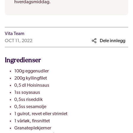
hverdagsmiddag.
Vita Team
OCT 11, 2022
Dele innlegg
Ingredienser
100g eggenudler
200g kyllingfilet
0,5 dl Hoisinsaus
1ss soyasaus
0,5ss riseddik
0,5ss sesamolje
1 gulrot, revet eller strimlet
1 vårløk, finsnittet
Granateplekjerner